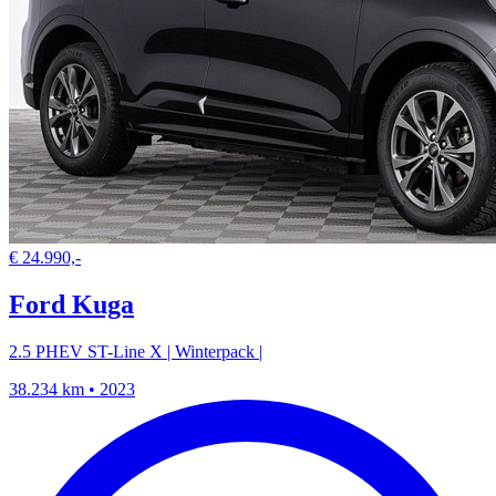
€ 24.990,-
Ford Kuga
2.5 PHEV ST-Line X | Winterpack |
38.234 km • 2023