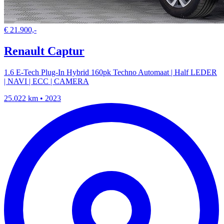
€ 21.900,-
Renault Captur
1.6 E-Tech Plug-In Hybrid 160pk Techno Automaat | Half LEDER
| NAVI | ECC | CAMERA
25.022 km • 2023