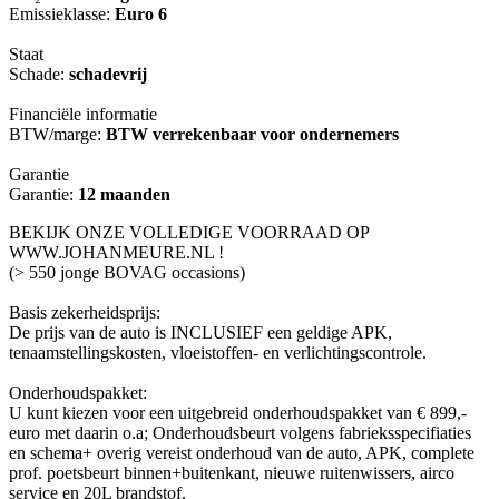
Emissieklasse:
Euro 6
Staat
Schade:
schadevrij
Financiële informatie
BTW/marge:
BTW verrekenbaar voor ondernemers
Garantie
Garantie:
12 maanden
BEKIJK ONZE VOLLEDIGE VOORRAAD OP
WWW.JOHANMEURE.NL !
(> 550 jonge BOVAG occasions)
Basis zekerheidsprijs:
De prijs van de auto is INCLUSIEF een geldige APK,
tenaamstellingskosten, vloeistoffen- en verlichtingscontrole.
Onderhoudspakket:
U kunt kiezen voor een uitgebreid onderhoudspakket van € 899,-
euro met daarin o.a; Onderhoudsbeurt volgens fabrieksspecifiaties
en schema+ overig vereist onderhoud van de auto, APK, complete
prof. poetsbeurt binnen+buitenkant, nieuwe ruitenwissers, airco
service en 20L brandstof.