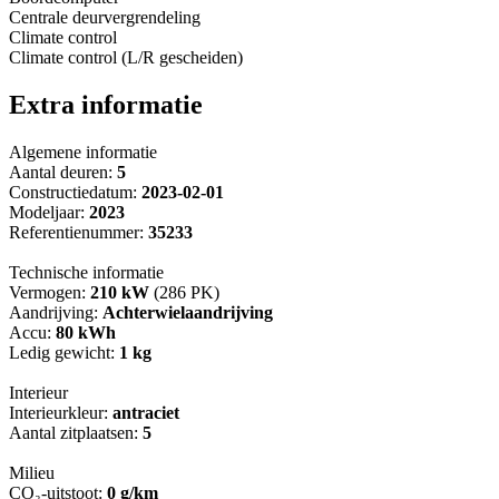
Centrale deurvergrendeling
Climate control
Climate control (L/R gescheiden)
Extra informatie
Algemene informatie
Aantal deuren:
5
Constructiedatum:
2023-02-01
Modeljaar:
2023
Referentienummer:
35233
Technische informatie
Vermogen:
210 kW
(286 PK)
Aandrijving:
Achterwielaandrijving
Accu:
80 kWh
Ledig gewicht:
1 kg
Interieur
Interieurkleur:
antraciet
Aantal zitplaatsen:
5
Milieu
CO₂-uitstoot:
0 g/km