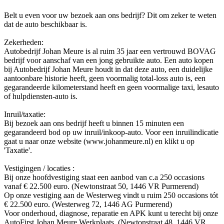
Belt u even voor uw bezoek aan ons bedrijf? Dit om zeker te weten
dat de auto beschikbaar is.
Zekerheden:
Autobedrijf Johan Meure is al ruim 35 jaar een vertrouwd BOVAG
bedrijf voor aanschaf van een jong gebruikte auto. Een auto kopen
bij Autobedrijf Johan Meure houdt in dat deze auto, een duidelijke
aantoonbare historie heeft, geen voormalig total-loss auto is, een
gegarandeerde kilometerstand heeft en geen voormalige taxi, lesauto
of hulpdiensten-auto is.
Inruil/taxatie:
Bij bezoek aan ons bedrijf heeft u binnen 15 minuten een
gegarandeerd bod op uw inruil/inkoop-auto. Voor een inruilindicatie
gaat u naar onze website (www.johanmeure.nl) en klikt u op
'Taxatie'.
Vestigingen / locaties :
Bij onze hoofdvestiging staat een aanbod van c.a 250 occasions
vanaf € 22.500 euro. (Newtonstraat 50, 1446 VR Purmerend)
Op onze vestiging aan de Westerweg vindt u ruim 250 occasions tót
€ 22.500 euro. (Westerweg 72, 1446 AG Purmerend)
Voor onderhoud, diagnose, reparatie en APK kunt u terecht bij onze
AutoFirst Johan Meure Werkplaats. (Newtonstraat 48, 1446 VR