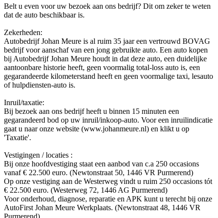
Belt u even voor uw bezoek aan ons bedrijf? Dit om zeker te weten
dat de auto beschikbaar is.
Zekerheden:
Autobedrijf Johan Meure is al ruim 35 jaar een vertrouwd BOVAG
bedrijf voor aanschaf van een jong gebruikte auto. Een auto kopen
bij Autobedrijf Johan Meure houdt in dat deze auto, een duidelijke
aantoonbare historie heeft, geen voormalig total-loss auto is, een
gegarandeerde kilometerstand heeft en geen voormalige taxi, lesauto
of hulpdiensten-auto is.
Inruil/taxatie:
Bij bezoek aan ons bedrijf heeft u binnen 15 minuten een
gegarandeerd bod op uw inruil/inkoop-auto. Voor een inruilindicatie
gaat u naar onze website (www.johanmeure.nl) en klikt u op
'Taxatie'.
Vestigingen / locaties :
Bij onze hoofdvestiging staat een aanbod van c.a 250 occasions
vanaf € 22.500 euro. (Newtonstraat 50, 1446 VR Purmerend)
Op onze vestiging aan de Westerweg vindt u ruim 250 occasions tót
€ 22.500 euro. (Westerweg 72, 1446 AG Purmerend)
Voor onderhoud, diagnose, reparatie en APK kunt u terecht bij onze
AutoFirst Johan Meure Werkplaats. (Newtonstraat 48, 1446 VR
Purmerend)