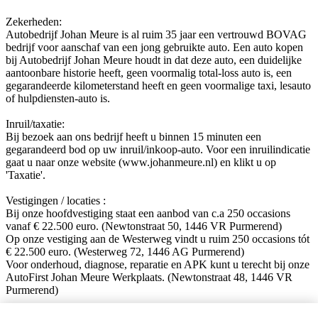
Zekerheden:
Autobedrijf Johan Meure is al ruim 35 jaar een vertrouwd BOVAG
bedrijf voor aanschaf van een jong gebruikte auto. Een auto kopen
bij Autobedrijf Johan Meure houdt in dat deze auto, een duidelijke
aantoonbare historie heeft, geen voormalig total-loss auto is, een
gegarandeerde kilometerstand heeft en geen voormalige taxi, lesauto
of hulpdiensten-auto is.
Inruil/taxatie:
Bij bezoek aan ons bedrijf heeft u binnen 15 minuten een
gegarandeerd bod op uw inruil/inkoop-auto. Voor een inruilindicatie
gaat u naar onze website (www.johanmeure.nl) en klikt u op
'Taxatie'.
Vestigingen / locaties :
Bij onze hoofdvestiging staat een aanbod van c.a 250 occasions
vanaf € 22.500 euro. (Newtonstraat 50, 1446 VR Purmerend)
Op onze vestiging aan de Westerweg vindt u ruim 250 occasions tót
€ 22.500 euro. (Westerweg 72, 1446 AG Purmerend)
Voor onderhoud, diagnose, reparatie en APK kunt u terecht bij onze
AutoFirst Johan Meure Werkplaats. (Newtonstraat 48, 1446 VR
Purmerend)
Volg ons op sociale media!