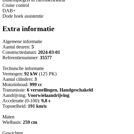
Cruise control
DAB+
Dode hoek assistentie
Extra informatie
Algemene informatie
Aantal deuren:
5
Constructiedatum:
2024-03-01
Referentienummer:
35577
Technische informatie
Vermogen:
92 kW
(125 PK)
Aantal cilinders:
3
Motorinhoud:
999 cc
Transmissie:
6 versnellingen, Handgeschakeld
Aandrijving:
Voorwielaandrijving
Acceleratie (0-100):
9,8 s
Topsnelheid:
191 km/u
Maten
Wielbasis:
259 cm
Gewichten