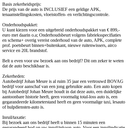
Basis zekerheidsprijs:
De prijs van de auto is INCLUSIEF een geldige APK,
tenaamstellingskosten, vloeistoffen- en verlichtingscontrole.
Onderhoudspakket:
U kunt kiezen voor een uitgebreid onderhoudspakket van € 899,-
euro met daarin o.a; Onderhoudsbeurt volgens fabrieksspecifiaties
en schema+ overig vereist onderhoud van de auto, APK, complete
prof. poetsbeurt binnen+buitenkant, nieuwe ruitenwissers, airco
service en 20L brandstof.
Belt u even voor uw bezoek aan ons bedrijf? Dit om zeker te weten
dat de auto beschikbaar is.
Zekerheden:
Autobedrijf Johan Meure is al ruim 35 jaar een vertrouwd BOVAG
bedrijf voor aanschaf van een jong gebruikte auto. Een auto kopen
bij Autobedrijf Johan Meure houdt in dat deze auto, een duidelijke
aantoonbare historie heeft, geen voormalig total-loss auto is, een
gegarandeerde kilometerstand heeft en geen voormalige taxi, lesauto
of hulpdiensten-auto is.
Inruil/taxatie:
Bij bezoek aan ons bedrijf heeft u binnen 15 minuten een
gegarandeerd bod op uw inruil/inkoop-auto. Voor een inruilindicatie