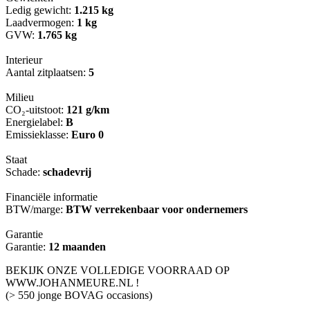
Ledig gewicht:
1.215 kg
Laadvermogen:
1 kg
GVW:
1.765 kg
Interieur
Aantal zitplaatsen:
5
Milieu
CO₂-uitstoot:
121 g/km
Energielabel:
B
Emissieklasse:
Euro 0
Staat
Schade:
schadevrij
Financiële informatie
BTW/marge:
BTW verrekenbaar voor ondernemers
Garantie
Garantie:
12 maanden
BEKIJK ONZE VOLLEDIGE VOORRAAD OP
WWW.JOHANMEURE.NL !
(> 550 jonge BOVAG occasions)