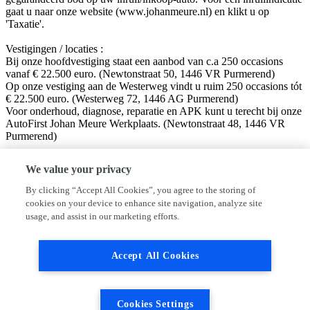
gaat u naar onze website (www.johanmeure.nl) en klikt u op
'Taxatie'.
Vestigingen / locaties :
Bij onze hoofdvestiging staat een aanbod van c.a 250 occasions
vanaf € 22.500 euro. (Newtonstraat 50, 1446 VR Purmerend)
Op onze vestiging aan de Westerweg vindt u ruim 250 occasions tót
€ 22.500 euro. (Westerweg 72, 1446 AG Purmerend)
Voor onderhoud, diagnose, reparatie en APK kunt u terecht bij onze
AutoFirst Johan Meure Werkplaats. (Newtonstraat 48, 1446 VR
Purmerend)
Volg ons op sociale media!
We value your privacy
Facebook: Autobedrijf Johan Meure
Instagram: @autobedrijfjohanmeure
By clicking “Accept All Cookies”, you agree to the storing of
cookies on your device to enhance site navigation, analyze site
Disclaimer:
usage, and assist in our marketing efforts.
Hoewel aan de informatie van deze website de grootst mogelijke
zorg wordt besteed, kan VWE of de adverteerder niet aansprakelijk
worden gesteld voor eventuele onjuiste informatie van welke aard
Accept All Cookies
dan ook. Neem altijd even contact met ons op alvorens uw vertrek
naar ons toe, dan kunnen wij zien of de auto beschikbaar is en deze
voor u klaar zetten.
Cookies Settings