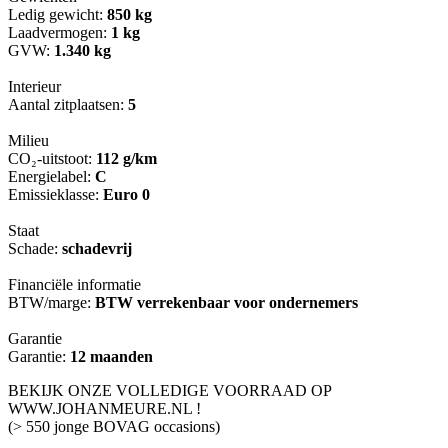
Ledig gewicht:
850 kg
Laadvermogen:
1 kg
GVW:
1.340 kg
Interieur
Aantal zitplaatsen:
5
Milieu
CO₂-uitstoot:
112 g/km
Energielabel:
C
Emissieklasse:
Euro 0
Staat
Schade:
schadevrij
Financiële informatie
BTW/marge:
BTW verrekenbaar voor ondernemers
Garantie
Garantie:
12 maanden
BEKIJK ONZE VOLLEDIGE VOORRAAD OP
WWW.JOHANMEURE.NL !
(> 550 jonge BOVAG occasions)