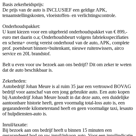
Basis zekerheidsprijs:
De prijs van de auto is INCLUSIEF een geldige APK,
tenaamstellingskosten, vloeistoffen- en verlichtingscontrole.
Onderhoudspakket:
U kunt kiezen voor een uitgebreid onderhoudspakket van € 899,-
euro met daarin o.a; Onderhoudsbeurt volgens fabrieksspecifiaties
en schema+ overig vereist onderhoud van de auto, APK, complete
prof. poetsbeurt binnen+buitenkant, nieuwe ruitenwissers, airco
service en 20L brandstof.
Belt u even voor uw bezoek aan ons bedrijf? Dit om zeker te weten
dat de auto beschikbaar is.
Zekerheden:
Autobedrijf Johan Meure is al ruim 35 jaar een vertrouwd BOVAG
bedrijf voor aanschaf van een jong gebruikte auto. Een auto kopen
bij Autobedrijf Johan Meure houdt in dat deze auto, een duidelijke
aantoonbare historie heeft, geen voormalig total-loss auto is, een
gegarandeerde kilometerstand heeft en geen voormalige taxi, lesauto
of hulpdiensten-auto is.
Inruil/taxatie:
Bij bezoek aan ons bedrijf heeft u binnen 15 minuten een
gegarandeerd bod op uw inruil/inkoop-auto. Voor een inruilindicatie