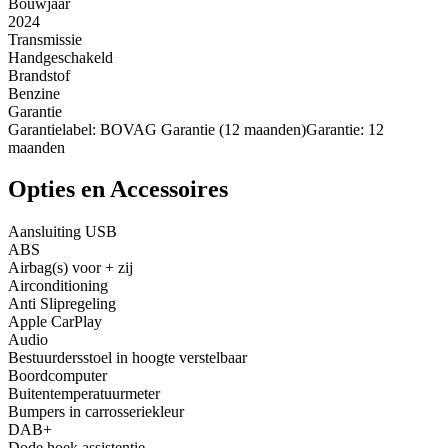
Bouwjaar
2024
Transmissie
Handgeschakeld
Brandstof
Benzine
Garantie
Garantielabel: BOVAG Garantie (12 maanden)Garantie: 12
maanden
Opties en Accessoires
Aansluiting USB
ABS
Airbag(s) voor + zij
Airconditioning
Anti Slipregeling
Apple CarPlay
Audio
Bestuurdersstoel in hoogte verstelbaar
Boordcomputer
Buitentemperatuurmeter
Bumpers in carrosseriekleur
DAB+
Dode hoek assistentie