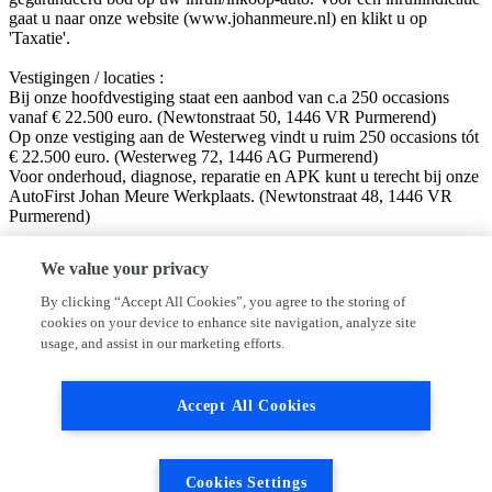
gaat u naar onze website (www.johanmeure.nl) en klikt u op
'Taxatie'.
Vestigingen / locaties :
Bij onze hoofdvestiging staat een aanbod van c.a 250 occasions
vanaf € 22.500 euro. (Newtonstraat 50, 1446 VR Purmerend)
Op onze vestiging aan de Westerweg vindt u ruim 250 occasions tót
€ 22.500 euro. (Westerweg 72, 1446 AG Purmerend)
Voor onderhoud, diagnose, reparatie en APK kunt u terecht bij onze
AutoFirst Johan Meure Werkplaats. (Newtonstraat 48, 1446 VR
Purmerend)
Volg ons op sociale media!
We value your privacy
Facebook: Autobedrijf Johan Meure
Instagram: @autobedrijfjohanmeure
By clicking “Accept All Cookies”, you agree to the storing of
cookies on your device to enhance site navigation, analyze site
Disclaimer:
usage, and assist in our marketing efforts.
Hoewel aan de informatie van deze website de grootst mogelijke
zorg wordt besteed, kan VWE of de adverteerder niet aansprakelijk
worden gesteld voor eventuele onjuiste informatie van welke aard
Accept All Cookies
dan ook. Neem altijd even contact met ons op alvorens uw vertrek
naar ons toe, dan kunnen wij zien of de auto beschikbaar is en deze
voor u klaar zetten.
Cookies Settings