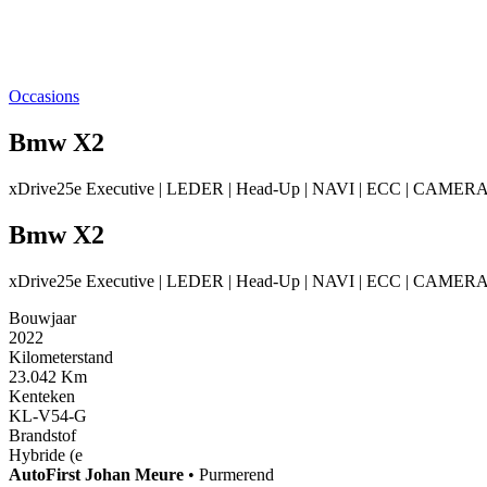
Occasions
Bmw X2
xDrive25e Executive | LEDER | Head-Up | NAVI | ECC | CAMER
Bmw X2
xDrive25e Executive | LEDER | Head-Up | NAVI | ECC | CAMER
Bouwjaar
2022
Kilometerstand
23.042 Km
Kenteken
KL-V54-G
Brandstof
Hybride (e
AutoFirst
Johan Meure
•
Purmerend