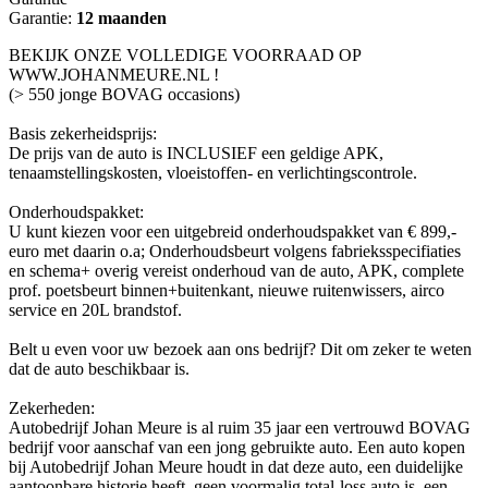
Garantie:
12 maanden
BEKIJK ONZE VOLLEDIGE VOORRAAD OP
WWW.JOHANMEURE.NL !
(> 550 jonge BOVAG occasions)
Basis zekerheidsprijs:
De prijs van de auto is INCLUSIEF een geldige APK,
tenaamstellingskosten, vloeistoffen- en verlichtingscontrole.
Onderhoudspakket:
U kunt kiezen voor een uitgebreid onderhoudspakket van € 899,-
euro met daarin o.a; Onderhoudsbeurt volgens fabrieksspecifiaties
en schema+ overig vereist onderhoud van de auto, APK, complete
prof. poetsbeurt binnen+buitenkant, nieuwe ruitenwissers, airco
service en 20L brandstof.
Belt u even voor uw bezoek aan ons bedrijf? Dit om zeker te weten
dat de auto beschikbaar is.
Zekerheden:
Autobedrijf Johan Meure is al ruim 35 jaar een vertrouwd BOVAG
bedrijf voor aanschaf van een jong gebruikte auto. Een auto kopen
bij Autobedrijf Johan Meure houdt in dat deze auto, een duidelijke
aantoonbare historie heeft, geen voormalig total-loss auto is, een