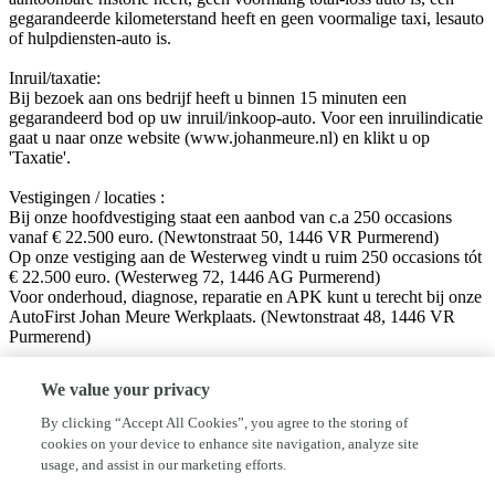
gegarandeerde kilometerstand heeft en geen voormalige taxi, lesauto
of hulpdiensten-auto is.
Inruil/taxatie:
Bij bezoek aan ons bedrijf heeft u binnen 15 minuten een
gegarandeerd bod op uw inruil/inkoop-auto. Voor een inruilindicatie
gaat u naar onze website (www.johanmeure.nl) en klikt u op
'Taxatie'.
Vestigingen / locaties :
Bij onze hoofdvestiging staat een aanbod van c.a 250 occasions
vanaf € 22.500 euro. (Newtonstraat 50, 1446 VR Purmerend)
Op onze vestiging aan de Westerweg vindt u ruim 250 occasions tót
€ 22.500 euro. (Westerweg 72, 1446 AG Purmerend)
Voor onderhoud, diagnose, reparatie en APK kunt u terecht bij onze
AutoFirst Johan Meure Werkplaats. (Newtonstraat 48, 1446 VR
Purmerend)
Volg ons op sociale media!
We value your privacy
Facebook: Autobedrijf Johan Meure
Instagram: @autobedrijfjohanmeure
By clicking “Accept All Cookies”, you agree to the storing of
cookies on your device to enhance site navigation, analyze site
Disclaimer:
usage, and assist in our marketing efforts.
Hoewel aan de informatie van deze website de grootst mogelijke