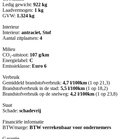
Ledig gewicht:
922 kg
Laadvermogen:
1 kg
GVW:
1.324 kg
Interieur
Interieur:
antraciet, Stof
Aantal zitplaatsen:
4
Milieu
CO₂-uitstoot:
107 g/km
Energielabel:
C
Emissieklasse:
Euro 6
Verbruik
Gemiddeld brandstofverbruik:
4,7 l/100km
(1 op 21,3)
Brandstofverbruik in de stad:
5,5 l/100km
(1 op 18,2)
Brandstofverbruik op de snelweg:
4,2 l/100km
(1 op 23,8)
Staat
Schade:
schadevrij
Financiële informatie
BTW/marge:
BTW verrekenbaar voor ondernemers
Garantie