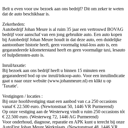
Belt u even voor uw bezoek aan ons bedrijf? Dit om zeker te weten
dat de auto beschikbaar is.
Zekerheden:
Autobedrijf Johan Meure is al ruim 35 jaar een vertrouwd BOVAG
bedrijf voor aanschaf van een jong gebruikte auto. Een auto kopen
bij Autobedrijf Johan Meure houdt in dat deze auto, een duidelijke
aantoonbare historie heeft, geen voormalig total-loss auto is, een
gegarandeerde kilometerstand heeft en geen voormalige taxi, lesauto
of hulpdiensten-auto is.
Inruil/taxatie:
Bij bezoek aan ons bedrijf heeft u binnen 15 minuten een
gegarandeerd bod op uw inruil/inkoop-auto. Voor een inruilindicatie
gaat u naar onze website (www.johanmeure.nl) en klikt u op
'Taxatie'.
Vestigingen / locaties :
Bij onze hoofdvestiging staat een aanbod van c.a 250 occasions
vanaf € 22.500 euro. (Newtonstraat 50, 1446 VR Purmerend)
Op onze vestiging aan de Westerweg vindt u ruim 250 occasions tót
€ 22.500 euro. (Westerweg 72, 1446 AG Purmerend)
Voor onderhoud, diagnose, reparatie en APK kunt u terecht bij onze
AutoFirst Johan Meure Werkplaats. (Newtonstraat 48, 1446 VR