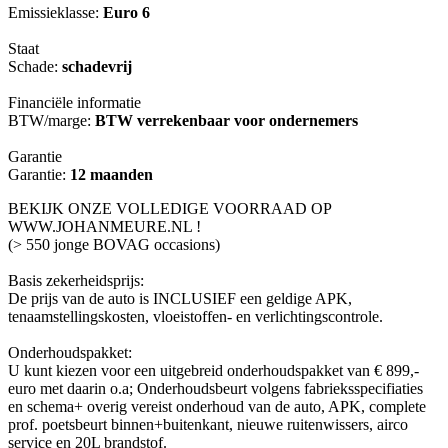
Emissieklasse:
Euro 6
Staat
Schade:
schadevrij
Financiële informatie
BTW/marge:
BTW verrekenbaar voor ondernemers
Garantie
Garantie:
12 maanden
BEKIJK ONZE VOLLEDIGE VOORRAAD OP
WWW.JOHANMEURE.NL !
(> 550 jonge BOVAG occasions)
Basis zekerheidsprijs:
De prijs van de auto is INCLUSIEF een geldige APK,
tenaamstellingskosten, vloeistoffen- en verlichtingscontrole.
Onderhoudspakket:
U kunt kiezen voor een uitgebreid onderhoudspakket van € 899,-
euro met daarin o.a; Onderhoudsbeurt volgens fabrieksspecifiaties
en schema+ overig vereist onderhoud van de auto, APK, complete
prof. poetsbeurt binnen+buitenkant, nieuwe ruitenwissers, airco
service en 20L brandstof.