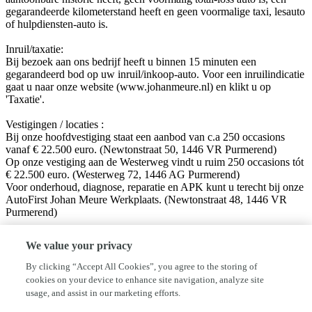
gegarandeerde kilometerstand heeft en geen voormalige taxi, lesauto
of hulpdiensten-auto is.
Inruil/taxatie:
Bij bezoek aan ons bedrijf heeft u binnen 15 minuten een
gegarandeerd bod op uw inruil/inkoop-auto. Voor een inruilindicatie
gaat u naar onze website (www.johanmeure.nl) en klikt u op
'Taxatie'.
Vestigingen / locaties :
Bij onze hoofdvestiging staat een aanbod van c.a 250 occasions
vanaf € 22.500 euro. (Newtonstraat 50, 1446 VR Purmerend)
Op onze vestiging aan de Westerweg vindt u ruim 250 occasions tót
€ 22.500 euro. (Westerweg 72, 1446 AG Purmerend)
Voor onderhoud, diagnose, reparatie en APK kunt u terecht bij onze
AutoFirst Johan Meure Werkplaats. (Newtonstraat 48, 1446 VR
Purmerend)
Volg ons op sociale media!
We value your privacy
Facebook: Autobedrijf Johan Meure
Instagram: @autobedrijfjohanmeure
By clicking “Accept All Cookies”, you agree to the storing of
cookies on your device to enhance site navigation, analyze site
Disclaimer:
usage, and assist in our marketing efforts.
Hoewel aan de informatie van deze website de grootst mogelijke