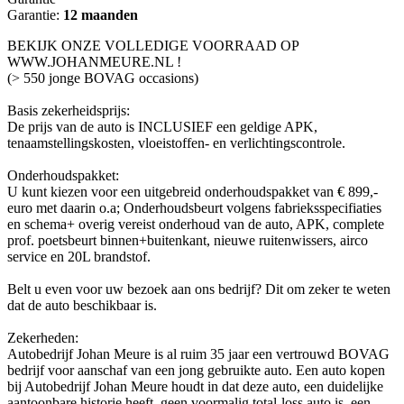
Garantie:
12 maanden
BEKIJK ONZE VOLLEDIGE VOORRAAD OP
WWW.JOHANMEURE.NL !
(> 550 jonge BOVAG occasions)
Basis zekerheidsprijs:
De prijs van de auto is INCLUSIEF een geldige APK,
tenaamstellingskosten, vloeistoffen- en verlichtingscontrole.
Onderhoudspakket:
U kunt kiezen voor een uitgebreid onderhoudspakket van € 899,-
euro met daarin o.a; Onderhoudsbeurt volgens fabrieksspecifiaties
en schema+ overig vereist onderhoud van de auto, APK, complete
prof. poetsbeurt binnen+buitenkant, nieuwe ruitenwissers, airco
service en 20L brandstof.
Belt u even voor uw bezoek aan ons bedrijf? Dit om zeker te weten
dat de auto beschikbaar is.
Zekerheden:
Autobedrijf Johan Meure is al ruim 35 jaar een vertrouwd BOVAG
bedrijf voor aanschaf van een jong gebruikte auto. Een auto kopen
bij Autobedrijf Johan Meure houdt in dat deze auto, een duidelijke
aantoonbare historie heeft, geen voormalig total-loss auto is, een