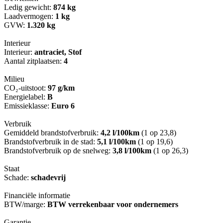
Ledig gewicht:
874 kg
Laadvermogen:
1 kg
GVW:
1.320 kg
Interieur
Interieur:
antraciet, Stof
Aantal zitplaatsen:
4
Milieu
CO₂-uitstoot:
97 g/km
Energielabel:
B
Emissieklasse:
Euro 6
Verbruik
Gemiddeld brandstofverbruik:
4,2 l/100km
(1 op 23,8)
Brandstofverbruik in de stad:
5,1 l/100km
(1 op 19,6)
Brandstofverbruik op de snelweg:
3,8 l/100km
(1 op 26,3)
Staat
Schade:
schadevrij
Financiële informatie
BTW/marge:
BTW verrekenbaar voor ondernemers
Garantie