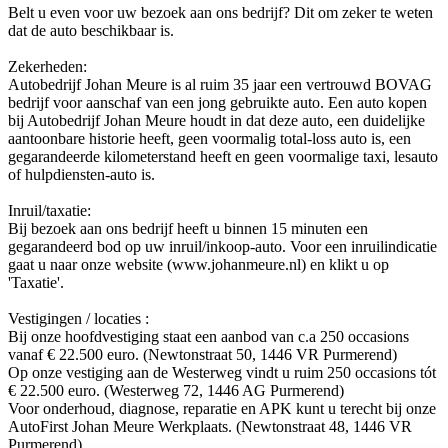
Belt u even voor uw bezoek aan ons bedrijf? Dit om zeker te weten
dat de auto beschikbaar is.
Zekerheden:
Autobedrijf Johan Meure is al ruim 35 jaar een vertrouwd BOVAG
bedrijf voor aanschaf van een jong gebruikte auto. Een auto kopen
bij Autobedrijf Johan Meure houdt in dat deze auto, een duidelijke
aantoonbare historie heeft, geen voormalig total-loss auto is, een
gegarandeerde kilometerstand heeft en geen voormalige taxi, lesauto
of hulpdiensten-auto is.
Inruil/taxatie:
Bij bezoek aan ons bedrijf heeft u binnen 15 minuten een
gegarandeerd bod op uw inruil/inkoop-auto. Voor een inruilindicatie
gaat u naar onze website (www.johanmeure.nl) en klikt u op
'Taxatie'.
Vestigingen / locaties :
Bij onze hoofdvestiging staat een aanbod van c.a 250 occasions
vanaf € 22.500 euro. (Newtonstraat 50, 1446 VR Purmerend)
Op onze vestiging aan de Westerweg vindt u ruim 250 occasions tót
€ 22.500 euro. (Westerweg 72, 1446 AG Purmerend)
Voor onderhoud, diagnose, reparatie en APK kunt u terecht bij onze
AutoFirst Johan Meure Werkplaats. (Newtonstraat 48, 1446 VR
Purmerend)