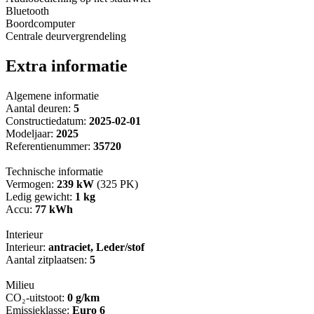
Bluetooth
Boordcomputer
Centrale deurvergrendeling
Extra informatie
Algemene informatie
Aantal deuren:
5
Constructiedatum:
2025-02-01
Modeljaar:
2025
Referentienummer:
35720
Technische informatie
Vermogen:
239 kW
(325 PK)
Ledig gewicht:
1 kg
Accu:
77 kWh
Interieur
Interieur:
antraciet, Leder/stof
Aantal zitplaatsen:
5
Milieu
CO₂-uitstoot:
0 g/km
Emissieklasse:
Euro 6