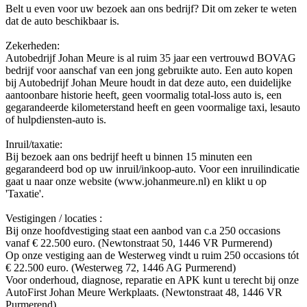
Belt u even voor uw bezoek aan ons bedrijf? Dit om zeker te weten
dat de auto beschikbaar is.
Zekerheden:
Autobedrijf Johan Meure is al ruim 35 jaar een vertrouwd BOVAG
bedrijf voor aanschaf van een jong gebruikte auto. Een auto kopen
bij Autobedrijf Johan Meure houdt in dat deze auto, een duidelijke
aantoonbare historie heeft, geen voormalig total-loss auto is, een
gegarandeerde kilometerstand heeft en geen voormalige taxi, lesauto
of hulpdiensten-auto is.
Inruil/taxatie:
Bij bezoek aan ons bedrijf heeft u binnen 15 minuten een
gegarandeerd bod op uw inruil/inkoop-auto. Voor een inruilindicatie
gaat u naar onze website (www.johanmeure.nl) en klikt u op
'Taxatie'.
Vestigingen / locaties :
Bij onze hoofdvestiging staat een aanbod van c.a 250 occasions
vanaf € 22.500 euro. (Newtonstraat 50, 1446 VR Purmerend)
Op onze vestiging aan de Westerweg vindt u ruim 250 occasions tót
€ 22.500 euro. (Westerweg 72, 1446 AG Purmerend)
Voor onderhoud, diagnose, reparatie en APK kunt u terecht bij onze
AutoFirst Johan Meure Werkplaats. (Newtonstraat 48, 1446 VR
Purmerend)