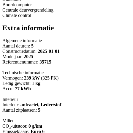
Boordcomputer
Centrale deurvergrendeling
Climate control
Extra informatie
Algemene informatie
Aantal deuren:
5
Constructiedatum:
2025-01-01
Modeljaar:
2025
Referentienummer:
35715
Technische informatie
Vermogen:
239 kW
(325 PK)
Ledig gewicht:
1 kg
Accu:
77 kWh
Interieur
Interieur:
antraciet, Leder/stof
Aantal zitplaatsen:
5
Milieu
CO₂-uitstoot:
0 g/km
Emissieklasse:
Euro 6