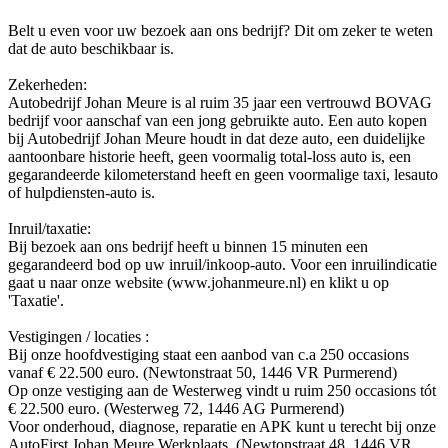
Belt u even voor uw bezoek aan ons bedrijf? Dit om zeker te weten
dat de auto beschikbaar is.
Zekerheden:
Autobedrijf Johan Meure is al ruim 35 jaar een vertrouwd BOVAG
bedrijf voor aanschaf van een jong gebruikte auto. Een auto kopen
bij Autobedrijf Johan Meure houdt in dat deze auto, een duidelijke
aantoonbare historie heeft, geen voormalig total-loss auto is, een
gegarandeerde kilometerstand heeft en geen voormalige taxi, lesauto
of hulpdiensten-auto is.
Inruil/taxatie:
Bij bezoek aan ons bedrijf heeft u binnen 15 minuten een
gegarandeerd bod op uw inruil/inkoop-auto. Voor een inruilindicatie
gaat u naar onze website (www.johanmeure.nl) en klikt u op
'Taxatie'.
Vestigingen / locaties :
Bij onze hoofdvestiging staat een aanbod van c.a 250 occasions
vanaf € 22.500 euro. (Newtonstraat 50, 1446 VR Purmerend)
Op onze vestiging aan de Westerweg vindt u ruim 250 occasions tót
€ 22.500 euro. (Westerweg 72, 1446 AG Purmerend)
Voor onderhoud, diagnose, reparatie en APK kunt u terecht bij onze
AutoFirst Johan Meure Werkplaats. (Newtonstraat 48, 1446 VR