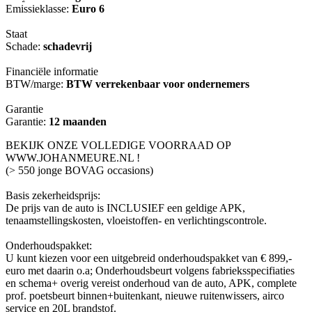
Emissieklasse:
Euro 6
Staat
Schade:
schadevrij
Financiële informatie
BTW/marge:
BTW verrekenbaar voor ondernemers
Garantie
Garantie:
12 maanden
BEKIJK ONZE VOLLEDIGE VOORRAAD OP
WWW.JOHANMEURE.NL !
(> 550 jonge BOVAG occasions)
Basis zekerheidsprijs:
De prijs van de auto is INCLUSIEF een geldige APK,
tenaamstellingskosten, vloeistoffen- en verlichtingscontrole.
Onderhoudspakket:
U kunt kiezen voor een uitgebreid onderhoudspakket van € 899,-
euro met daarin o.a; Onderhoudsbeurt volgens fabrieksspecifiaties
en schema+ overig vereist onderhoud van de auto, APK, complete
prof. poetsbeurt binnen+buitenkant, nieuwe ruitenwissers, airco
service en 20L brandstof.