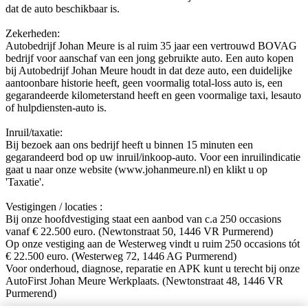
dat de auto beschikbaar is.
Zekerheden:
Autobedrijf Johan Meure is al ruim 35 jaar een vertrouwd BOVAG
bedrijf voor aanschaf van een jong gebruikte auto. Een auto kopen
bij Autobedrijf Johan Meure houdt in dat deze auto, een duidelijke
aantoonbare historie heeft, geen voormalig total-loss auto is, een
gegarandeerde kilometerstand heeft en geen voormalige taxi, lesauto
of hulpdiensten-auto is.
Inruil/taxatie:
Bij bezoek aan ons bedrijf heeft u binnen 15 minuten een
gegarandeerd bod op uw inruil/inkoop-auto. Voor een inruilindicatie
gaat u naar onze website (www.johanmeure.nl) en klikt u op
'Taxatie'.
Vestigingen / locaties :
Bij onze hoofdvestiging staat een aanbod van c.a 250 occasions
vanaf € 22.500 euro. (Newtonstraat 50, 1446 VR Purmerend)
Op onze vestiging aan de Westerweg vindt u ruim 250 occasions tót
€ 22.500 euro. (Westerweg 72, 1446 AG Purmerend)
Voor onderhoud, diagnose, reparatie en APK kunt u terecht bij onze
AutoFirst Johan Meure Werkplaats. (Newtonstraat 48, 1446 VR
Purmerend)