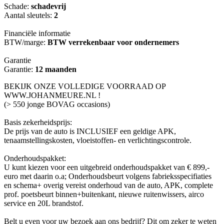
Schade:
schadevrij
Aantal sleutels:
2
Financiële informatie
BTW/marge:
BTW verrekenbaar voor ondernemers
Garantie
Garantie:
12 maanden
BEKIJK ONZE VOLLEDIGE VOORRAAD OP
WWW.JOHANMEURE.NL !
(> 550 jonge BOVAG occasions)
Basis zekerheidsprijs:
De prijs van de auto is INCLUSIEF een geldige APK,
tenaamstellingskosten, vloeistoffen- en verlichtingscontrole.
Onderhoudspakket:
U kunt kiezen voor een uitgebreid onderhoudspakket van € 899,-
euro met daarin o.a; Onderhoudsbeurt volgens fabrieksspecifiaties
en schema+ overig vereist onderhoud van de auto, APK, complete
prof. poetsbeurt binnen+buitenkant, nieuwe ruitenwissers, airco
service en 20L brandstof.
Belt u even voor uw bezoek aan ons bedrijf? Dit om zeker te weten