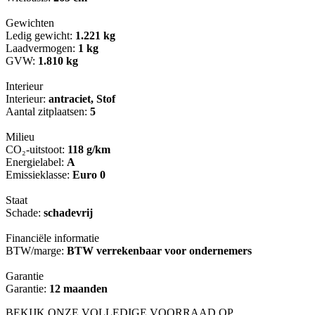
Gewichten
Ledig gewicht:
1.221 kg
Laadvermogen:
1 kg
GVW:
1.810 kg
Interieur
Interieur:
antraciet, Stof
Aantal zitplaatsen:
5
Milieu
CO₂-uitstoot:
118 g/km
Energielabel:
A
Emissieklasse:
Euro 0
Staat
Schade:
schadevrij
Financiële informatie
BTW/marge:
BTW verrekenbaar voor ondernemers
Garantie
Garantie:
12 maanden
BEKIJK ONZE VOLLEDIGE VOORRAAD OP