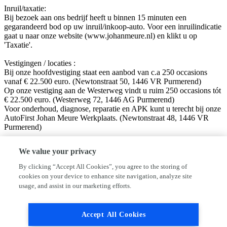
Inruil/taxatie:
Bij bezoek aan ons bedrijf heeft u binnen 15 minuten een
gegarandeerd bod op uw inruil/inkoop-auto. Voor een inruilindicatie
gaat u naar onze website (www.johanmeure.nl) en klikt u op
'Taxatie'.
Vestigingen / locaties :
Bij onze hoofdvestiging staat een aanbod van c.a 250 occasions
vanaf € 22.500 euro. (Newtonstraat 50, 1446 VR Purmerend)
Op onze vestiging aan de Westerweg vindt u ruim 250 occasions tót
€ 22.500 euro. (Westerweg 72, 1446 AG Purmerend)
Voor onderhoud, diagnose, reparatie en APK kunt u terecht bij onze
AutoFirst Johan Meure Werkplaats. (Newtonstraat 48, 1446 VR
Purmerend)
Volg ons op sociale media!
We value your privacy
Facebook: Autobedrijf Johan Meure
Instagram: @autobedrijfjohanmeure
By clicking “Accept All Cookies”, you agree to the storing of
cookies on your device to enhance site navigation, analyze site
Disclaimer:
usage, and assist in our marketing efforts.
Hoewel aan de informatie van deze website de grootst mogelijke
zorg wordt besteed, kan VWE of de adverteerder niet aansprakelijk
worden gesteld voor eventuele onjuiste informatie van welke aard
Accept All Cookies
dan ook. Neem altijd even contact met ons op alvorens uw vertrek