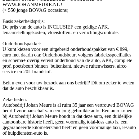
WWW.JOHANMEURE.NL !
(> 550 jonge BOVAG occasions)
Basis zekerheidsprijs:
De prijs van de auto is INCLUSIEF een geldige APK,
tenaamstellingskosten, vloeistoffen- en verlichtingscontrole.
Onderhoudspakket:
U kunt kiezen voor een uitgebreid onderhoudspakket van € 899,-
euro met daarin o.a; Onderhoudsbeurt volgens fabrieksspecifiaties
en schema+ overig vereist onderhoud van de auto, APK, complete
prof. poetsbeurt binnen+buitenkant, nieuwe ruitenwissers, airco
service en 20L brandstof.
Belt u even voor uw bezoek aan ons bedrijf? Dit om zeker te weten
dat de auto beschikbaar is.
Zekerheden:
Autobedrijf Johan Meure is al ruim 35 jaar een vertrouwd BOVAG
bedrijf voor aanschaf van een jong gebruikte auto. Een auto kopen
bij Autobedrijf Johan Meure houdt in dat deze auto, een duidelijke
aantoonbare historie heeft, geen voormalig total-loss auto is, een
gegarandeerde kilometerstand heeft en geen voormalige taxi, lesauto
of hulpdiensten-auto is.