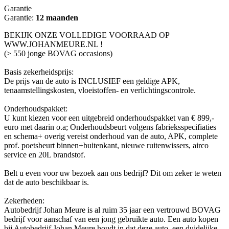
Garantie
Garantie:
12 maanden
BEKIJK ONZE VOLLEDIGE VOORRAAD OP
WWW.JOHANMEURE.NL !
(> 550 jonge BOVAG occasions)
Basis zekerheidsprijs:
De prijs van de auto is INCLUSIEF een geldige APK,
tenaamstellingskosten, vloeistoffen- en verlichtingscontrole.
Onderhoudspakket:
U kunt kiezen voor een uitgebreid onderhoudspakket van € 899,-
euro met daarin o.a; Onderhoudsbeurt volgens fabrieksspecifiaties
en schema+ overig vereist onderhoud van de auto, APK, complete
prof. poetsbeurt binnen+buitenkant, nieuwe ruitenwissers, airco
service en 20L brandstof.
Belt u even voor uw bezoek aan ons bedrijf? Dit om zeker te weten
dat de auto beschikbaar is.
Zekerheden:
Autobedrijf Johan Meure is al ruim 35 jaar een vertrouwd BOVAG
bedrijf voor aanschaf van een jong gebruikte auto. Een auto kopen
bij Autobedrijf Johan Meure houdt in dat deze auto, een duidelijke