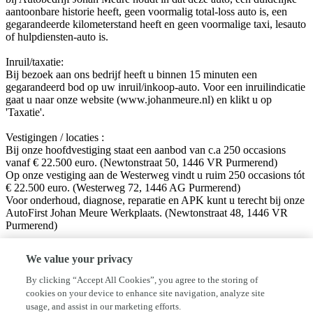
aantoonbare historie heeft, geen voormalig total-loss auto is, een
gegarandeerde kilometerstand heeft en geen voormalige taxi, lesauto
of hulpdiensten-auto is.
Inruil/taxatie:
Bij bezoek aan ons bedrijf heeft u binnen 15 minuten een
gegarandeerd bod op uw inruil/inkoop-auto. Voor een inruilindicatie
gaat u naar onze website (www.johanmeure.nl) en klikt u op
'Taxatie'.
Vestigingen / locaties :
Bij onze hoofdvestiging staat een aanbod van c.a 250 occasions
vanaf € 22.500 euro. (Newtonstraat 50, 1446 VR Purmerend)
Op onze vestiging aan de Westerweg vindt u ruim 250 occasions tót
€ 22.500 euro. (Westerweg 72, 1446 AG Purmerend)
Voor onderhoud, diagnose, reparatie en APK kunt u terecht bij onze
AutoFirst Johan Meure Werkplaats. (Newtonstraat 48, 1446 VR
Purmerend)
Volg ons op sociale media!
We value your privacy
Facebook: Autobedrijf Johan Meure
Instagram: @autobedrijfjohanmeure
By clicking “Accept All Cookies”, you agree to the storing of
cookies on your device to enhance site navigation, analyze site
Disclaimer:
usage, and assist in our marketing efforts.