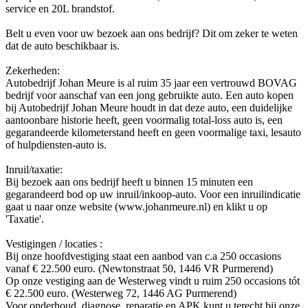
service en 20L brandstof.
Belt u even voor uw bezoek aan ons bedrijf? Dit om zeker te weten
dat de auto beschikbaar is.
Zekerheden:
Autobedrijf Johan Meure is al ruim 35 jaar een vertrouwd BOVAG
bedrijf voor aanschaf van een jong gebruikte auto. Een auto kopen
bij Autobedrijf Johan Meure houdt in dat deze auto, een duidelijke
aantoonbare historie heeft, geen voormalig total-loss auto is, een
gegarandeerde kilometerstand heeft en geen voormalige taxi, lesauto
of hulpdiensten-auto is.
Inruil/taxatie:
Bij bezoek aan ons bedrijf heeft u binnen 15 minuten een
gegarandeerd bod op uw inruil/inkoop-auto. Voor een inruilindicatie
gaat u naar onze website (www.johanmeure.nl) en klikt u op
'Taxatie'.
Vestigingen / locaties :
Bij onze hoofdvestiging staat een aanbod van c.a 250 occasions
vanaf € 22.500 euro. (Newtonstraat 50, 1446 VR Purmerend)
Op onze vestiging aan de Westerweg vindt u ruim 250 occasions tót
€ 22.500 euro. (Westerweg 72, 1446 AG Purmerend)
Voor onderhoud, diagnose, reparatie en APK kunt u terecht bij onze