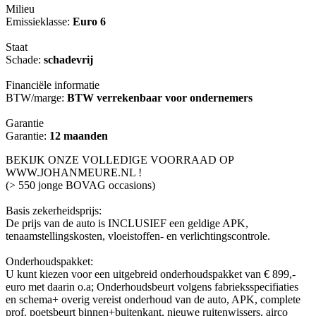
Milieu
Emissieklasse:
Euro 6
Staat
Schade:
schadevrij
Financiële informatie
BTW/marge:
BTW verrekenbaar voor ondernemers
Garantie
Garantie:
12 maanden
BEKIJK ONZE VOLLEDIGE VOORRAAD OP
WWW.JOHANMEURE.NL !
(> 550 jonge BOVAG occasions)
Basis zekerheidsprijs:
De prijs van de auto is INCLUSIEF een geldige APK,
tenaamstellingskosten, vloeistoffen- en verlichtingscontrole.
Onderhoudspakket:
U kunt kiezen voor een uitgebreid onderhoudspakket van € 899,-
euro met daarin o.a; Onderhoudsbeurt volgens fabrieksspecifiaties
en schema+ overig vereist onderhoud van de auto, APK, complete
prof. poetsbeurt binnen+buitenkant, nieuwe ruitenwissers, airco