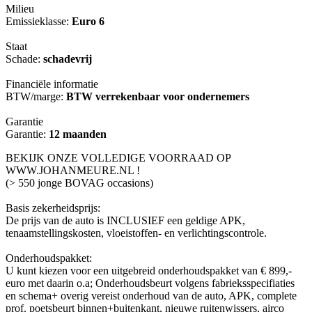
Milieu
Emissieklasse:
Euro 6
Staat
Schade:
schadevrij
Financiële informatie
BTW/marge:
BTW verrekenbaar voor ondernemers
Garantie
Garantie:
12 maanden
BEKIJK ONZE VOLLEDIGE VOORRAAD OP
WWW.JOHANMEURE.NL !
(> 550 jonge BOVAG occasions)
Basis zekerheidsprijs:
De prijs van de auto is INCLUSIEF een geldige APK,
tenaamstellingskosten, vloeistoffen- en verlichtingscontrole.
Onderhoudspakket:
U kunt kiezen voor een uitgebreid onderhoudspakket van € 899,-
euro met daarin o.a; Onderhoudsbeurt volgens fabrieksspecifiaties
en schema+ overig vereist onderhoud van de auto, APK, complete
prof. poetsbeurt binnen+buitenkant, nieuwe ruitenwissers, airco