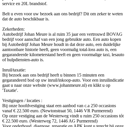
service en 20L brandstof.
Belt u even voor uw bezoek aan ons bedrijf? Dit om zeker te weten
dat de auto beschikbaar is.
Zekerheden:
Autobedrijf Johan Meure is al ruim 35 jaar een vertrouwd BOVAG
bedrijf voor aanschaf van een jong gebruikte auto. Een auto kopen
bij Autobedrijf Johan Meure houdt in dat deze auto, een duidelijke
aantoonbare historie heeft, geen voormalig total-loss auto is, een
gegarandeerde kilometerstand heeft en geen voormalige taxi, lesauto
of hulpdiensten-auto is.
Inruil/taxatie:
Bij bezoek aan ons bedrijf heeft u binnen 15 minuten een
gegarandeerd bod op uw inruil/inkoop-auto. Voor een inruilindicatie
gaat u naar onze website (www.johanmeure.nl) en klikt u op
'Taxatie'.
Vestigingen / locaties :
Bij onze hoofdvestiging staat een aanbod van c.a 250 occasions
vanaf € 22.500 euro. (Newtonstraat 50, 1446 VR Purmerend)
Op onze vestiging aan de Westerweg vindt u ruim 250 occasions tót
€ 22.500 euro. (Westerweg 72, 1446 AG Purmerend)
Voor onderhoud, diagnose, reparatie en APK kunt u terecht bij onze