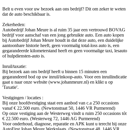
Belt u even voor uw bezoek aan ons bedrijf? Dit om zeker te weten
dat de auto beschikbaar is.
Zekerheden:
Autobedrijf Johan Meure is al ruim 35 jaar een vertrouwd BOVAG
bedrijf voor aanschaf van een jong gebruikte auto. Een auto kopen
bij Autobedrijf Johan Meure houdt in dat deze auto, een duidelijke
aantoonbare historie heeft, geen voormalig total-loss auto is, een
gegarandeerde kilometerstand heeft en geen voormalige taxi, lesauto
of hulpdiensten-auto is.
Inruil/taxatie:
Bij bezoek aan ons bedrijf heeft u binnen 15 minuten een
gegarandeerd bod op uw inruil/inkoop-auto. Voor een inruilindicatie
gaat u naar onze website (www.johanmeure.nl) en klikt u op
'Taxatie'.
Vestigingen / locaties :
Bij onze hoofdvestiging staat een aanbod van c.a 250 occasions
vanaf € 22.500 euro. (Newtonstraat 50, 1446 VR Purmerend)
Op onze vestiging aan de Westerweg vindt u ruim 250 occasions tót
€ 22.500 euro. (Westerweg 72, 1446 AG Purmerend)
Voor onderhoud, diagnose, reparatie en APK kunt u terecht bij onze
AutoFirst Johan Meure Werkplaats. (Newtonstraat 48, 1446 VR