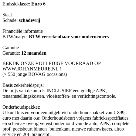
Emissieklasse:
Euro 6
Staat
Schade:
schadevrij
Financiële informatie
BTW/marge:
BTW verrekenbaar voor ondernemers
Garantie
Garantie:
12 maanden
BEKIJK ONZE VOLLEDIGE VOORRAAD OP
WWW.JOHANMEURE.NL !
(> 550 jonge BOVAG occasions)
Basis zekerheidsprijs:
De prijs van de auto is INCLUSIEF een geldige APK,
tenaamstellingskosten, vloeistoffen- en verlichtingscontrole.
Onderhoudspakket:
U kunt kiezen voor een uitgebreid onderhoudspakket van € 899,-
euro met daarin o.a; Onderhoudsbeurt volgens fabrieksspecifiaties
en schema+ overig vereist onderhoud van de auto, APK, complete
prof. poetsbeurt binnen+buitenkant, nieuwe ruitenwissers, airco
service en 20L brandstof.