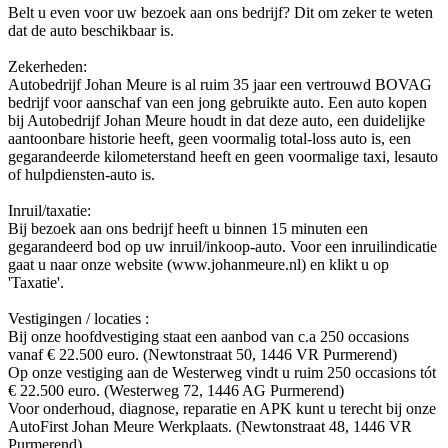
Belt u even voor uw bezoek aan ons bedrijf? Dit om zeker te weten
dat de auto beschikbaar is.
Zekerheden:
Autobedrijf Johan Meure is al ruim 35 jaar een vertrouwd BOVAG
bedrijf voor aanschaf van een jong gebruikte auto. Een auto kopen
bij Autobedrijf Johan Meure houdt in dat deze auto, een duidelijke
aantoonbare historie heeft, geen voormalig total-loss auto is, een
gegarandeerde kilometerstand heeft en geen voormalige taxi, lesauto
of hulpdiensten-auto is.
Inruil/taxatie:
Bij bezoek aan ons bedrijf heeft u binnen 15 minuten een
gegarandeerd bod op uw inruil/inkoop-auto. Voor een inruilindicatie
gaat u naar onze website (www.johanmeure.nl) en klikt u op
'Taxatie'.
Vestigingen / locaties :
Bij onze hoofdvestiging staat een aanbod van c.a 250 occasions
vanaf € 22.500 euro. (Newtonstraat 50, 1446 VR Purmerend)
Op onze vestiging aan de Westerweg vindt u ruim 250 occasions tót
€ 22.500 euro. (Westerweg 72, 1446 AG Purmerend)
Voor onderhoud, diagnose, reparatie en APK kunt u terecht bij onze
AutoFirst Johan Meure Werkplaats. (Newtonstraat 48, 1446 VR
Purmerend)