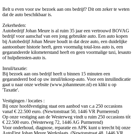
Belt u even voor uw bezoek aan ons bedrijf? Dit om zeker te weten
dat de auto beschikbaar is.
Zekerheden:
Autobedrijf Johan Meure is al ruim 35 jaar een vertrouwd BOVAG
bedrijf voor aanschaf van een jong gebruikte auto. Een auto kopen
bij Autobedrijf Johan Meure houdt in dat deze auto, een duidelijke
aantoonbare historie heeft, geen voormalig total-loss auto is, een
gegarandeerde kilometerstand heeft en geen voormalige taxi, lesauto
of hulpdiensten-auto is.
Inruil/taxatie:
Bij bezoek aan ons bedrijf heeft u binnen 15 minuten een
gegarandeerd bod op uw inruil/inkoop-auto. Voor een inruilindicatie
gaat u naar onze website (www.johanmeure.nl) en klikt u op
'Taxatie'.
Vestigingen / locaties :
Bij onze hoofdvestiging staat een aanbod van c.a 250 occasions
vanaf € 22.500 euro. (Newtonstraat 50, 1446 VR Purmerend)
Op onze vestiging aan de Westerweg vindt u ruim 250 occasions tót
€ 22.500 euro. (Westerweg 72, 1446 AG Purmerend)
Voor onderhoud, diagnose, reparatie en APK kunt u terecht bij onze
AutoFirst Johan Meure Werkplaats. (Newtonstraat 48, 1446 VR