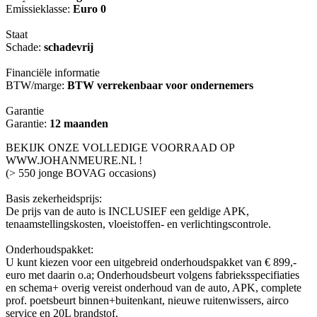
Emissieklasse:
Euro 0
Staat
Schade:
schadevrij
Financiële informatie
BTW/marge:
BTW verrekenbaar voor ondernemers
Garantie
Garantie:
12 maanden
BEKIJK ONZE VOLLEDIGE VOORRAAD OP
WWW.JOHANMEURE.NL !
(> 550 jonge BOVAG occasions)
Basis zekerheidsprijs:
De prijs van de auto is INCLUSIEF een geldige APK,
tenaamstellingskosten, vloeistoffen- en verlichtingscontrole.
Onderhoudspakket:
U kunt kiezen voor een uitgebreid onderhoudspakket van € 899,-
euro met daarin o.a; Onderhoudsbeurt volgens fabrieksspecifiaties
en schema+ overig vereist onderhoud van de auto, APK, complete
prof. poetsbeurt binnen+buitenkant, nieuwe ruitenwissers, airco
service en 20L brandstof.