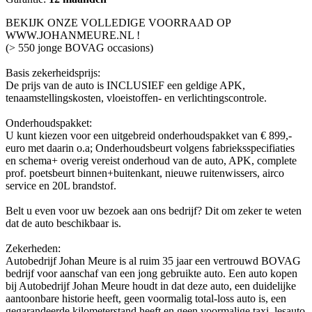
BEKIJK ONZE VOLLEDIGE VOORRAAD OP
WWW.JOHANMEURE.NL !
(> 550 jonge BOVAG occasions)
Basis zekerheidsprijs:
De prijs van de auto is INCLUSIEF een geldige APK,
tenaamstellingskosten, vloeistoffen- en verlichtingscontrole.
Onderhoudspakket:
U kunt kiezen voor een uitgebreid onderhoudspakket van € 899,-
euro met daarin o.a; Onderhoudsbeurt volgens fabrieksspecifiaties
en schema+ overig vereist onderhoud van de auto, APK, complete
prof. poetsbeurt binnen+buitenkant, nieuwe ruitenwissers, airco
service en 20L brandstof.
Belt u even voor uw bezoek aan ons bedrijf? Dit om zeker te weten
dat de auto beschikbaar is.
Zekerheden:
Autobedrijf Johan Meure is al ruim 35 jaar een vertrouwd BOVAG
bedrijf voor aanschaf van een jong gebruikte auto. Een auto kopen
bij Autobedrijf Johan Meure houdt in dat deze auto, een duidelijke
aantoonbare historie heeft, geen voormalig total-loss auto is, een
gegarandeerde kilometerstand heeft en geen voormalige taxi, lesauto