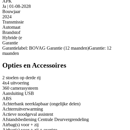
APK
Ja | 01-08-2028
Bouwjaar
2024
Transmissie
Automaat
Brandstof
Hybride (e
Garantie
Garantielabel: BOVAG Garantie (12 maanden)Garantie: 12
maanden
Opties en Accessoires
2 stoelen op derde rij
4x4 uitvoering
360 camerasysteem
Aansluiting USB
ABS
Achterbank neerklapbaar (ongelijke delen)
Achterruitverwarming
Actieve noodgeval assistent
Afstandsbediening Centrale Deurvergrendeling
Airbag(s) voor + zij
Airbag(s) voor + zij + overige