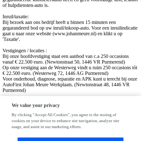
of hulpdiensten-auto is.
Inruil/taxatie:
Bij bezoek aan ons bedrijf heeft u binnen 15 minuten een
gegarandeerd bod op uw inruil/inkoop-auto. Voor een inruilindicatie
gaat u naar onze website (www.johanmeure.nl) en klikt u op
'Taxatie'.
Vestigingen / locaties :
Bij onze hoofdvestiging staat een aanbod van c.a 250 occasions
vanaf € 22.500 euro. (Newtonstraat 50, 1446 VR Purmerend)
Op onze vestiging aan de Westerweg vindt u ruim 250 occasions tót
€ 22.500 euro. (Westerweg 72, 1446 AG Purmerend)
Voor onderhoud, diagnose, reparatie en APK kunt u terecht bij onze
AutoFirst Johan Meure Werkplaats. (Newtonstraat 48, 1446 VR
Purmerend)
Volg ons op sociale media!
We value your privacy
Facebook: Autobedrijf Johan Meure
Instagram: @autobedrijfjohanmeure
By clicking “Accept All Cookies”, you agree to the storing of
cookies on your device to enhance site navigation, analyze site
Disclaimer:
usage, and assist in our marketing efforts.
Hoewel aan de informatie van deze website de grootst mogelijke
zorg wordt besteed, kan VWE of de adverteerder niet aansprakelijk