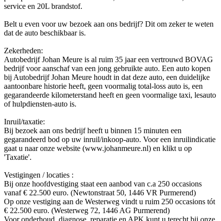
service en 20L brandstof.
Belt u even voor uw bezoek aan ons bedrijf? Dit om zeker te weten
dat de auto beschikbaar is.
Zekerheden:
Autobedrijf Johan Meure is al ruim 35 jaar een vertrouwd BOVAG
bedrijf voor aanschaf van een jong gebruikte auto. Een auto kopen
bij Autobedrijf Johan Meure houdt in dat deze auto, een duidelijke
aantoonbare historie heeft, geen voormalig total-loss auto is, een
gegarandeerde kilometerstand heeft en geen voormalige taxi, lesauto
of hulpdiensten-auto is.
Inruil/taxatie:
Bij bezoek aan ons bedrijf heeft u binnen 15 minuten een
gegarandeerd bod op uw inruil/inkoop-auto. Voor een inruilindicatie
gaat u naar onze website (www.johanmeure.nl) en klikt u op
'Taxatie'.
Vestigingen / locaties :
Bij onze hoofdvestiging staat een aanbod van c.a 250 occasions
vanaf € 22.500 euro. (Newtonstraat 50, 1446 VR Purmerend)
Op onze vestiging aan de Westerweg vindt u ruim 250 occasions tót
€ 22.500 euro. (Westerweg 72, 1446 AG Purmerend)
Voor onderhoud, diagnose, reparatie en APK kunt u terecht bij onze