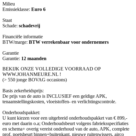
Milieu
Emissieklasse:
Euro 6
Staat
Schade:
schadevrij
Financiële informatie
BTW/marge:
BTW verrekenbaar voor ondernemers
Garantie
Garantie:
12 maanden
BEKIJK ONZE VOLLEDIGE VOORRAAD OP
WWW.JOHANMEURE.NL !
(> 550 jonge BOVAG occasions)
Basis zekerheidsprijs:
De prijs van de auto is INCLUSIEF een geldige APK,
tenaamstellingskosten, vloeistoffen- en verlichtingscontrole.
Onderhoudspakket:
U kunt kiezen voor een uitgebreid onderhoudspakket van € 899,-
euro met daarin o.a; Onderhoudsbeurt volgens fabrieksspecifiaties
en schema+ overig vereist onderhoud van de auto, APK, complete
prof. poetsbeurt binnen+buitenkant, nieuwe ruitenwissers, airco