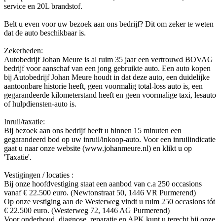
service en 20L brandstof.
Belt u even voor uw bezoek aan ons bedrijf? Dit om zeker te weten
dat de auto beschikbaar is.
Zekerheden:
Autobedrijf Johan Meure is al ruim 35 jaar een vertrouwd BOVAG
bedrijf voor aanschaf van een jong gebruikte auto. Een auto kopen
bij Autobedrijf Johan Meure houdt in dat deze auto, een duidelijke
aantoonbare historie heeft, geen voormalig total-loss auto is, een
gegarandeerde kilometerstand heeft en geen voormalige taxi, lesauto
of hulpdiensten-auto is.
Inruil/taxatie:
Bij bezoek aan ons bedrijf heeft u binnen 15 minuten een
gegarandeerd bod op uw inruil/inkoop-auto. Voor een inruilindicatie
gaat u naar onze website (www.johanmeure.nl) en klikt u op
'Taxatie'.
Vestigingen / locaties :
Bij onze hoofdvestiging staat een aanbod van c.a 250 occasions
vanaf € 22.500 euro. (Newtonstraat 50, 1446 VR Purmerend)
Op onze vestiging aan de Westerweg vindt u ruim 250 occasions tót
€ 22.500 euro. (Westerweg 72, 1446 AG Purmerend)
Voor onderhoud, diagnose, reparatie en APK kunt u terecht bij onze