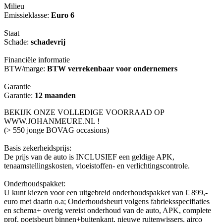
Milieu
Emissieklasse:
Euro 6
Staat
Schade:
schadevrij
Financiële informatie
BTW/marge:
BTW verrekenbaar voor ondernemers
Garantie
Garantie:
12 maanden
BEKIJK ONZE VOLLEDIGE VOORRAAD OP
WWW.JOHANMEURE.NL !
(> 550 jonge BOVAG occasions)
Basis zekerheidsprijs:
De prijs van de auto is INCLUSIEF een geldige APK,
tenaamstellingskosten, vloeistoffen- en verlichtingscontrole.
Onderhoudspakket:
U kunt kiezen voor een uitgebreid onderhoudspakket van € 899,-
euro met daarin o.a; Onderhoudsbeurt volgens fabrieksspecifiaties
en schema+ overig vereist onderhoud van de auto, APK, complete
prof. poetsbeurt binnen+buitenkant, nieuwe ruitenwissers, airco