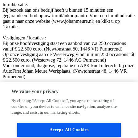
Inruil/taxatie:
Bij bezoek aan ons bedrijf heeft u binnen 15 minuten een
gegarandeerd bod op uw inruil/inkoop-auto. Voor een inruilindicatie
gaat u naar onze website (www.johanmeure.nl) en klikt u op
'Taxatie'.
Vestigingen / locaties :
Bij onze hoofdvestiging staat een aanbod van c.a 250 occasions
vanaf € 22.500 euro. (Newtonstraat 50, 1446 VR Purmerend)
Op onze vestiging aan de Westerweg vindt u ruim 250 occasions tót
€ 22.500 euro. (Westerweg 72, 1446 AG Purmerend)
Voor onderhoud, diagnose, reparatie en APK kunt u terecht bij onze
AutoFirst Johan Meure Werkplaats. (Newtonstraat 48, 1446 VR
Purmerend)
Volg ons op sociale media!
We value your privacy
Facebook: Autobedrijf Johan Meure
Instagram: @autobedrijfjohanmeure
By clicking “Accept All Cookies”, you agree to the storing of
cookies on your device to enhance site navigation, analyze site
Disclaimer:
usage, and assist in our marketing efforts.
Hoewel aan de informatie van deze website de grootst mogelijke
zorg wordt besteed, kan VWE of de adverteerder niet aansprakelijk
worden gesteld voor eventuele onjuiste informatie van welke aard
Accept All Cookies
dan ook. Neem altijd even contact met ons op alvorens uw vertrek
naar ons toe, dan kunnen wij zien of de auto beschikbaar is en deze