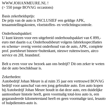
WWW.JOHANMEURE.NL !
(> 550 jonge BOVAG occasions)
Basis zekerheidsprijs:
De prijs van de auto is INCLUSIEF een geldige APK,
tenaamstellingskosten, vloeistoffen- en verlichtingscontrole.
Onderhoudspakket:
U kunt kiezen voor een uitgebreid onderhoudspakket van € 899,-
euro met daarin o.a; Onderhoudsbeurt volgens fabrieksspecifiaties
en schema+ overig vereist onderhoud van de auto, APK, complete
prof. poetsbeurt binnen+buitenkant, nieuwe ruitenwissers, airco
service en 20L brandstof.
Belt u even voor uw bezoek aan ons bedrijf? Dit om zeker te weten
dat de auto beschikbaar is.
Zekerheden:
Autobedrijf Johan Meure is al ruim 35 jaar een vertrouwd BOVAG
bedrijf voor aanschaf van een jong gebruikte auto. Een auto kopen
bij Autobedrijf Johan Meure houdt in dat deze auto, een duidelijke
aantoonbare historie heeft, geen voormalig total-loss auto is, een
gegarandeerde kilometerstand heeft en geen voormalige taxi, lesauto
of hulpdiensten-auto is.