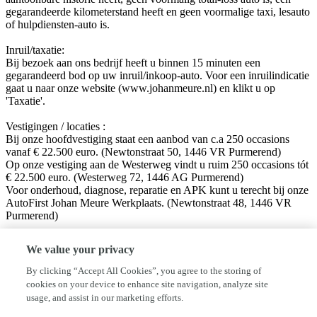
gegarandeerde kilometerstand heeft en geen voormalige taxi, lesauto
of hulpdiensten-auto is.
Inruil/taxatie:
Bij bezoek aan ons bedrijf heeft u binnen 15 minuten een
gegarandeerd bod op uw inruil/inkoop-auto. Voor een inruilindicatie
gaat u naar onze website (www.johanmeure.nl) en klikt u op
'Taxatie'.
Vestigingen / locaties :
Bij onze hoofdvestiging staat een aanbod van c.a 250 occasions
vanaf € 22.500 euro. (Newtonstraat 50, 1446 VR Purmerend)
Op onze vestiging aan de Westerweg vindt u ruim 250 occasions tót
€ 22.500 euro. (Westerweg 72, 1446 AG Purmerend)
Voor onderhoud, diagnose, reparatie en APK kunt u terecht bij onze
AutoFirst Johan Meure Werkplaats. (Newtonstraat 48, 1446 VR
Purmerend)
Volg ons op sociale media!
We value your privacy
Facebook: Autobedrijf Johan Meure
Instagram: @autobedrijfjohanmeure
By clicking “Accept All Cookies”, you agree to the storing of
cookies on your device to enhance site navigation, analyze site
Disclaimer:
usage, and assist in our marketing efforts.
Hoewel aan de informatie van deze website de grootst mogelijke