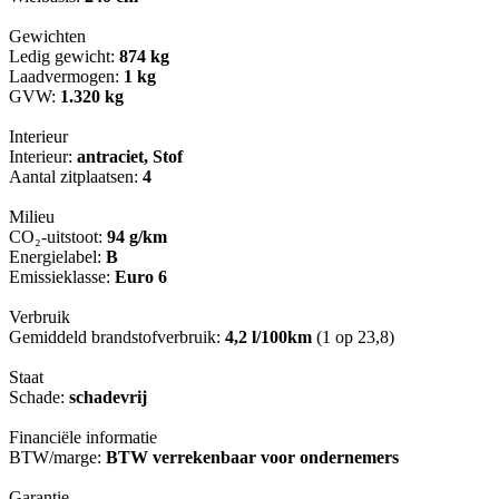
Gewichten
Ledig gewicht:
874 kg
Laadvermogen:
1 kg
GVW:
1.320 kg
Interieur
Interieur:
antraciet, Stof
Aantal zitplaatsen:
4
Milieu
CO₂-uitstoot:
94 g/km
Energielabel:
B
Emissieklasse:
Euro 6
Verbruik
Gemiddeld brandstofverbruik:
4,2 l/100km
(1 op 23,8)
Staat
Schade:
schadevrij
Financiële informatie
BTW/marge:
BTW verrekenbaar voor ondernemers
Garantie