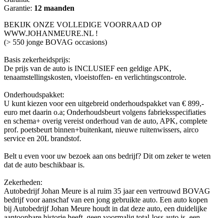
Garantie:
12 maanden
BEKIJK ONZE VOLLEDIGE VOORRAAD OP
WWW.JOHANMEURE.NL !
(> 550 jonge BOVAG occasions)
Basis zekerheidsprijs:
De prijs van de auto is INCLUSIEF een geldige APK,
tenaamstellingskosten, vloeistoffen- en verlichtingscontrole.
Onderhoudspakket:
U kunt kiezen voor een uitgebreid onderhoudspakket van € 899,-
euro met daarin o.a; Onderhoudsbeurt volgens fabrieksspecifiaties
en schema+ overig vereist onderhoud van de auto, APK, complete
prof. poetsbeurt binnen+buitenkant, nieuwe ruitenwissers, airco
service en 20L brandstof.
Belt u even voor uw bezoek aan ons bedrijf? Dit om zeker te weten
dat de auto beschikbaar is.
Zekerheden:
Autobedrijf Johan Meure is al ruim 35 jaar een vertrouwd BOVAG
bedrijf voor aanschaf van een jong gebruikte auto. Een auto kopen
bij Autobedrijf Johan Meure houdt in dat deze auto, een duidelijke
aantoonbare historie heeft, geen voormalig total-loss auto is, een