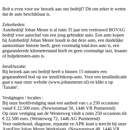
Belt u even voor uw bezoek aan ons bedrijf? Dit om zeker te weten
dat de auto beschikbaar is.
Zekerheden:
Autobedrijf Johan Meure is al ruim 35 jaar een vertrouwd BOVAG
bedrijf voor aanschaf van een jong gebruikte auto. Een auto kopen
bij Autobedrijf Johan Meure houdt in dat deze auto, een duidelijke
aantoonbare historie heeft, geen voormalig total-loss auto is, een
gegarandeerde kilometerstand heeft en geen voormalige taxi, lesauto
of hulpdiensten-auto is.
Inruil/taxatie:
Bij bezoek aan ons bedrijf heeft u binnen 15 minuten een
gegarandeerd bod op uw inruil/inkoop-auto. Voor een inruilindicatie
gaat u naar onze website (www.johanmeure.nl) en klikt u op
'Taxatie'.
Vestigingen / locaties :
Bij onze hoofdvestiging staat een aanbod van c.a 250 occasions
vanaf € 22.500 euro. (Newtonstraat 50, 1446 VR Purmerend)
Op onze vestiging aan de Westerweg vindt u ruim 250 occasions tót
€ 22.500 euro. (Westerweg 72, 1446 AG Purmerend)
Voor onderhoud, diagnose, reparatie en APK kunt u terecht bij onze
AutoFirst Johan Meure Werkplaats. (Newtonstraat 48, 1446 VR