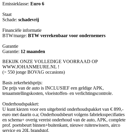
Emissieklasse:
Euro 6
Staat
Schade:
schadevrij
Financiële informatie
BTW/marge:
BTW verrekenbaar voor ondernemers
Garantie
Garantie:
12 maanden
BEKIJK ONZE VOLLEDIGE VOORRAAD OP
WWW.JOHANMEURE.NL !
(> 550 jonge BOVAG occasions)
Basis zekerheidsprijs:
De prijs van de auto is INCLUSIEF een geldige APK,
tenaamstellingskosten, vloeistoffen- en verlichtingscontrole.
Onderhoudspakket:
U kunt kiezen voor een uitgebreid onderhoudspakket van € 899,-
euro met daarin o.a; Onderhoudsbeurt volgens fabrieksspecifiaties
en schema+ overig vereist onderhoud van de auto, APK, complete
prof. poetsbeurt binnen+buitenkant, nieuwe ruitenwissers, airco
service en 20L brandstof.