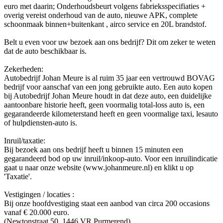
euro met daarin; Onderhoudsbeurt volgens fabrieksspecifiaties +
overig vereist onderhoud van de auto, nieuwe APK, complete
schoonmaak binnen+buitenkant , airco service en 20L brandstof.
Belt u even voor uw bezoek aan ons bedrijf? Dit om zeker te weten
dat de auto beschikbaar is.
Zekerheden:
Autobedrijf Johan Meure is al ruim 35 jaar een vertrouwd BOVAG
bedrijf voor aanschaf van een jong gebruikte auto. Een auto kopen
bij Autobedrijf Johan Meure houdt in dat deze auto, een duidelijke
aantoonbare historie heeft, geen voormalig total-loss auto is, een
gegarandeerde kilometerstand heeft en geen voormalige taxi, lesauto
of hulpdiensten-auto is.
Inruil/taxatie:
Bij bezoek aan ons bedrijf heeft u binnen 15 minuten een
gegarandeerd bod op uw inruil/inkoop-auto. Voor een inruilindicatie
gaat u naar onze website (www.johanmeure.nl) en klikt u op
'Taxatie'.
Vestigingen / locaties :
Bij onze hoofdvestiging staat een aanbod van circa 200 occasions
vanaf € 20.000 euro.
(Newtonstraat 50, 1446 VR Purmerend)