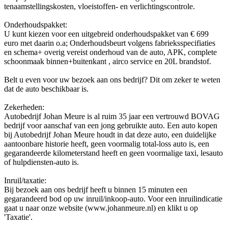
tenaamstellingskosten, vloeistoffen- en verlichtingscontrole.
Onderhoudspakket:
U kunt kiezen voor een uitgebreid onderhoudspakket van € 699
euro met daarin o.a; Onderhoudsbeurt volgens fabrieksspecifiaties
en schema+ overig vereist onderhoud van de auto, APK, complete
schoonmaak binnen+buitenkant , airco service en 20L brandstof.
Belt u even voor uw bezoek aan ons bedrijf? Dit om zeker te weten
dat de auto beschikbaar is.
Zekerheden:
Autobedrijf Johan Meure is al ruim 35 jaar een vertrouwd BOVAG
bedrijf voor aanschaf van een jong gebruikte auto. Een auto kopen
bij Autobedrijf Johan Meure houdt in dat deze auto, een duidelijke
aantoonbare historie heeft, geen voormalig total-loss auto is, een
gegarandeerde kilometerstand heeft en geen voormalige taxi, lesauto
of hulpdiensten-auto is.
Inruil/taxatie:
Bij bezoek aan ons bedrijf heeft u binnen 15 minuten een
gegarandeerd bod op uw inruil/inkoop-auto. Voor een inruilindicatie
gaat u naar onze website (www.johanmeure.nl) en klikt u op
'Taxatie'.