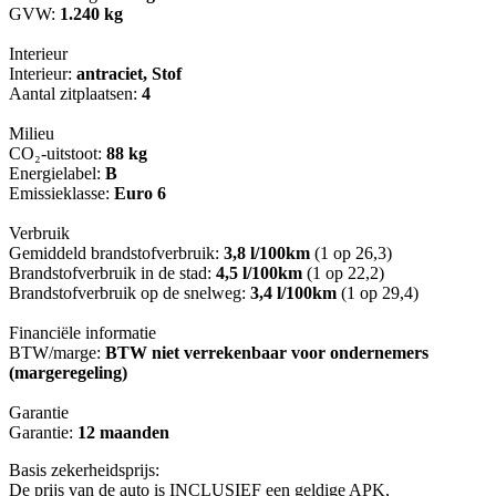
GVW:
1.240 kg
Interieur
Interieur:
antraciet, Stof
Aantal zitplaatsen:
4
Milieu
CO₂-uitstoot:
88 kg
Energielabel:
B
Emissieklasse:
Euro 6
Verbruik
Gemiddeld brandstofverbruik:
3,8 l/100km
(1 op 26,3)
Brandstofverbruik in de stad:
4,5 l/100km
(1 op 22,2)
Brandstofverbruik op de snelweg:
3,4 l/100km
(1 op 29,4)
Financiële informatie
BTW/marge:
BTW niet verrekenbaar voor ondernemers
(margeregeling)
Garantie
Garantie:
12 maanden
Basis zekerheidsprijs:
De prijs van de auto is INCLUSIEF een geldige APK,