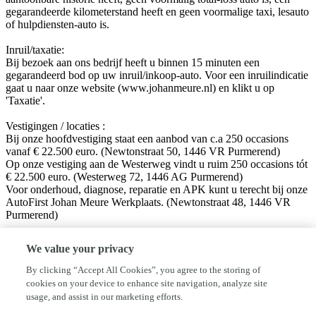
gegarandeerde kilometerstand heeft en geen voormalige taxi, lesauto
of hulpdiensten-auto is.
Inruil/taxatie:
Bij bezoek aan ons bedrijf heeft u binnen 15 minuten een
gegarandeerd bod op uw inruil/inkoop-auto. Voor een inruilindicatie
gaat u naar onze website (www.johanmeure.nl) en klikt u op
'Taxatie'.
Vestigingen / locaties :
Bij onze hoofdvestiging staat een aanbod van c.a 250 occasions
vanaf € 22.500 euro. (Newtonstraat 50, 1446 VR Purmerend)
Op onze vestiging aan de Westerweg vindt u ruim 250 occasions tót
€ 22.500 euro. (Westerweg 72, 1446 AG Purmerend)
Voor onderhoud, diagnose, reparatie en APK kunt u terecht bij onze
AutoFirst Johan Meure Werkplaats. (Newtonstraat 48, 1446 VR
Purmerend)
Volg ons op sociale media!
We value your privacy
Facebook: Autobedrijf Johan Meure
Instagram: @autobedrijfjohanmeure
By clicking “Accept All Cookies”, you agree to the storing of
cookies on your device to enhance site navigation, analyze site
Disclaimer:
usage, and assist in our marketing efforts.
Hoewel aan de informatie van deze website de grootst mogelijke