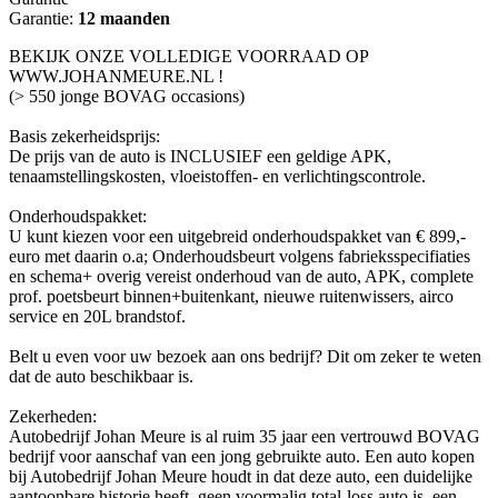
Garantie:
12 maanden
BEKIJK ONZE VOLLEDIGE VOORRAAD OP
WWW.JOHANMEURE.NL !
(> 550 jonge BOVAG occasions)
Basis zekerheidsprijs:
De prijs van de auto is INCLUSIEF een geldige APK,
tenaamstellingskosten, vloeistoffen- en verlichtingscontrole.
Onderhoudspakket:
U kunt kiezen voor een uitgebreid onderhoudspakket van € 899,-
euro met daarin o.a; Onderhoudsbeurt volgens fabrieksspecifiaties
en schema+ overig vereist onderhoud van de auto, APK, complete
prof. poetsbeurt binnen+buitenkant, nieuwe ruitenwissers, airco
service en 20L brandstof.
Belt u even voor uw bezoek aan ons bedrijf? Dit om zeker te weten
dat de auto beschikbaar is.
Zekerheden:
Autobedrijf Johan Meure is al ruim 35 jaar een vertrouwd BOVAG
bedrijf voor aanschaf van een jong gebruikte auto. Een auto kopen
bij Autobedrijf Johan Meure houdt in dat deze auto, een duidelijke
aantoonbare historie heeft, geen voormalig total-loss auto is, een