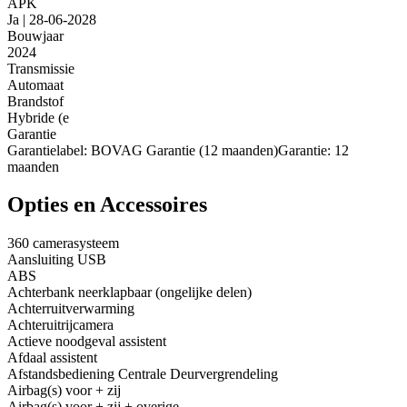
APK
Ja | 28-06-2028
Bouwjaar
2024
Transmissie
Automaat
Brandstof
Hybride (e
Garantie
Garantielabel: BOVAG Garantie (12 maanden)Garantie: 12
maanden
Opties en Accessoires
360 camerasysteem
Aansluiting USB
ABS
Achterbank neerklapbaar (ongelijke delen)
Achterruitverwarming
Achteruitrijcamera
Actieve noodgeval assistent
Afdaal assistent
Afstandsbediening Centrale Deurvergrendeling
Airbag(s) voor + zij
Airbag(s) voor + zij + overige