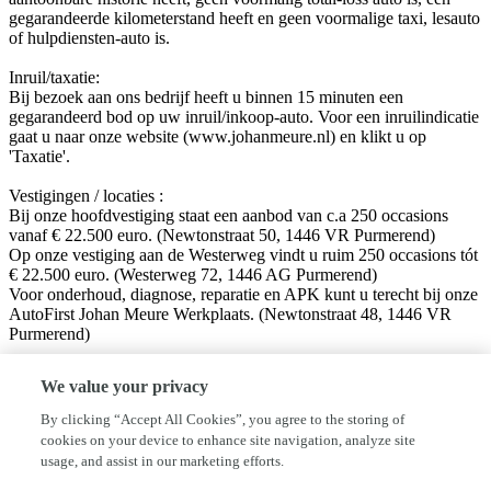
gegarandeerde kilometerstand heeft en geen voormalige taxi, lesauto
of hulpdiensten-auto is.
Inruil/taxatie:
Bij bezoek aan ons bedrijf heeft u binnen 15 minuten een
gegarandeerd bod op uw inruil/inkoop-auto. Voor een inruilindicatie
gaat u naar onze website (www.johanmeure.nl) en klikt u op
'Taxatie'.
Vestigingen / locaties :
Bij onze hoofdvestiging staat een aanbod van c.a 250 occasions
vanaf € 22.500 euro. (Newtonstraat 50, 1446 VR Purmerend)
Op onze vestiging aan de Westerweg vindt u ruim 250 occasions tót
€ 22.500 euro. (Westerweg 72, 1446 AG Purmerend)
Voor onderhoud, diagnose, reparatie en APK kunt u terecht bij onze
AutoFirst Johan Meure Werkplaats. (Newtonstraat 48, 1446 VR
Purmerend)
Volg ons op sociale media!
We value your privacy
Facebook: Autobedrijf Johan Meure
Instagram: @autobedrijfjohanmeure
By clicking “Accept All Cookies”, you agree to the storing of
cookies on your device to enhance site navigation, analyze site
Disclaimer:
usage, and assist in our marketing efforts.
Hoewel aan de informatie van deze website de grootst mogelijke