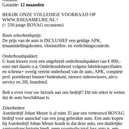
Garantie:
12 maanden
BEKIJK ONZE VOLLEDIGE VOORRAAD OP
WWW.JOHANMEURE.NL !
(> 550 jonge BOVAG occasions)
Basis zekerheidsprijs:
De prijs van de auto is INCLUSIEF een geldige APK,
tenaamstellingskosten, vloeistoffen- en verlichtingscontrole.
Onderhoudspakket:
U kunt kiezen voor een uitgebreid onderhoudspakket van € 899,-
euro met daarin o.a; Onderhoudsbeurt volgens fabrieksspecifiaties
en schema+ overig vereist onderhoud van de auto, APK, complete
prof. poetsbeurt binnen+buitenkant, nieuwe ruitenwissers, airco
service en 20L brandstof.
Belt u even voor uw bezoek aan ons bedrijf? Dit om zeker te weten
dat de auto beschikbaar is.
Zekerheden:
Autobedrijf Johan Meure is al ruim 35 jaar een vertrouwd BOVAG
bedrijf voor aanschaf van een jong gebruikte auto. Een auto kopen
bij Autobedrijf Johan Meure houdt in dat deze auto, een duidelijke
aantoonbare historie heeft, geen voormalig total-loss auto is, een