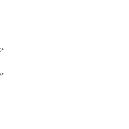
%*
%*