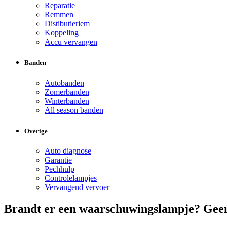
Reparatie
Remmen
Distibutieriem
Koppeling
Accu vervangen
Banden
Autobanden
Zomerbanden
Winterbanden
All season banden
Overige
Auto diagnose
Garantie
Pechhulp
Controlelampjes
Vervangend vervoer
Brandt er een waarschuwingslampje? Geen 