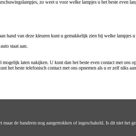
arschuwingslampjes, zo weet u voor welke lampjes u het beste even la
an hand van deze kleuren kunt u gemakkelijk zien bij welke lampjes u 
auto staat aan.
l mogelijk laten nakijken. U kunt dan het beste even contact met ons 
nt het beste telefonisch contact met ons opnemen als u er zelf niks aa
art maar de handrem nog aangetrokken of ingeschakeld. Is dit niet het g